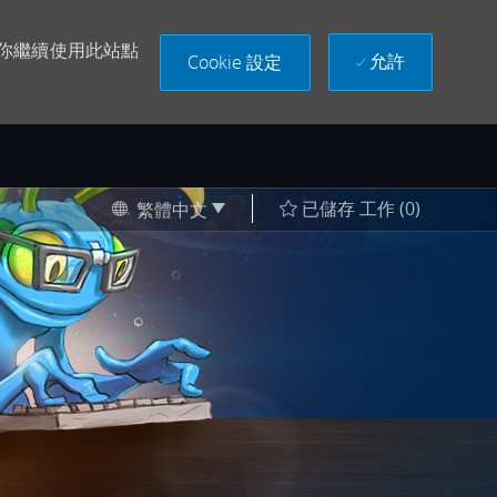
果你繼續使用此站點
允許
Cookie 設定
。
Language selected
Chinese
已儲存 工作
(0)
繁體中文