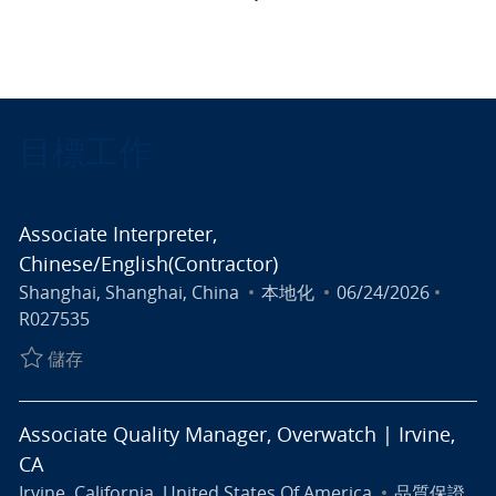
目標工作
Associate Interpreter,
Chinese/English(Contractor)
地點
類別
張貼日期
工作 I
Shanghai, Shanghai, China
本地化
06/24/2026
R027535
儲存 Associate Interpreter, Chinese/English(Contract
儲存
Associate Quality Manager, Overwatch | Irvine,
CA
地點
類別
Irvine, California, United States Of America
品質保證