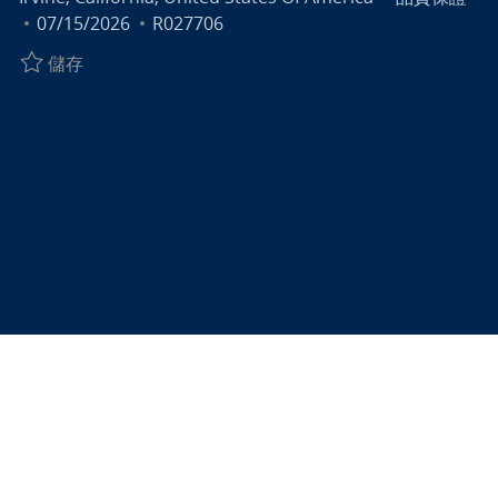
張貼日期
工作 ID
07/15/2026
R027706
儲存 Associate Quality Manager, Overwatch | Irvine,
儲存