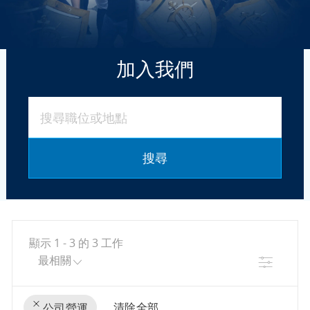
加入我們
搜尋職位或地點
搜尋
顯示
1
-
3
的
3
工作
篩選條
清除全部
公司營運