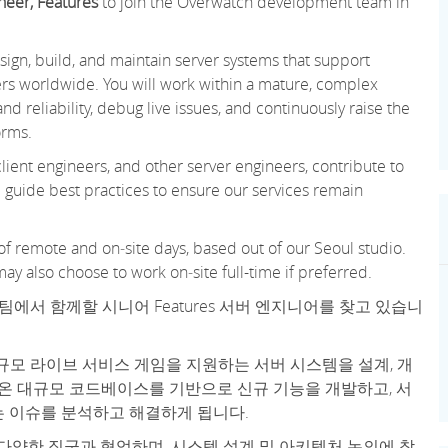
neer, Features
to join the Overwatch development team
in
ign, build, and
maintain
server systems that support
sers worldwide. You will work within a mature, complex
reliability, debug live issues, and continuously raise the
forms.
, client engineers, and other server engineers, contribute to
p guide best practices to ensure our services remain
x of remote and
on
‑
site
days, based out of our Seoul studio.
may also choose to work
on
‑
site
full
-
time if preferred.
발팀에서 함께할
시니어 Features 서버 엔지니어
를 찾고 있습니
규모 라이브 서비스 게임을 지원하는 서버 시스템을 설계, 개
 온 대규모 코드베이스를 기반으로 신규 기능을 개발하고, 서
는 이슈를 분석하고 해결하게 됩니다.
다양한 직군과 협업하며, 시스템 설계 및 아키텍처 논의에 참