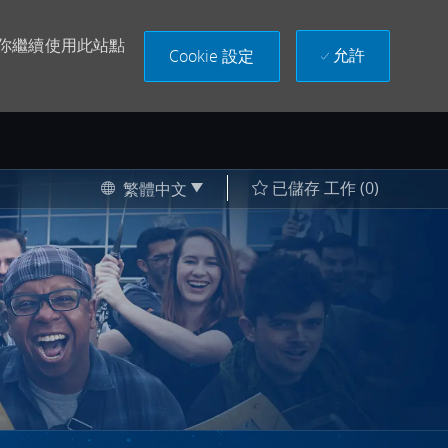
果你繼續使用此站點
允許
Cookie 設定
。
Language selected
Chinese
已儲存 工作
(0)
繁體中文