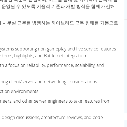
 운영될 수 있도록 기술적 기준과 개발 방식을 함께 개선해
과 사무실 근무를 병행하는 하이브리드 근무 형태를 기본으로
systems supporting
non
‑
gameplay
and live service features
tems, highlights, and Battle.net integration.
h a focus on reliability, performance, scalability, and
rong client/server and networking considerations.
uction environments.
ngineers, and other server engineers to take features from
m design discussions, architecture reviews, and code