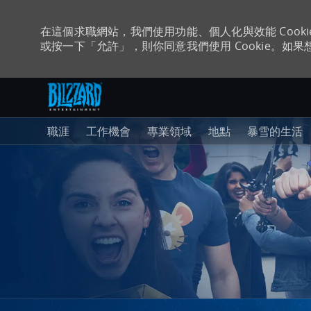
在這個求職網站，我們使用功能、個人化與效能 Coo
或按一下「允許」，則你同意我們使用 Cookie。如果想
跳至主要內容
-
職涯
工作機會
專業領域
地點
暴雪的生活