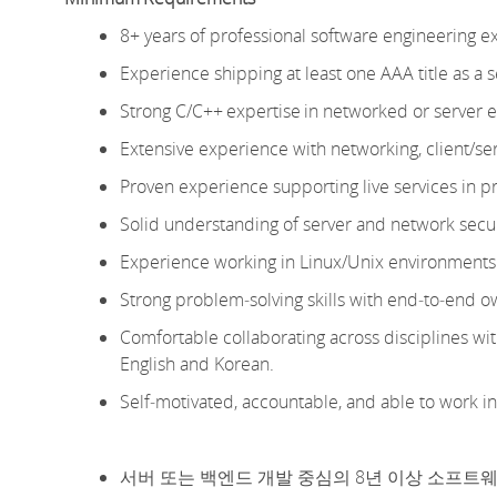
8
+ years of professional software engineering 
Experience shipping at least one AAA title as a 
Strong C/C++
expertise
in networked or server 
Extensive experience with networking, client/s
Proven experience supporting live services in 
Solid understanding of server and network secur
Experience working in Linux/Unix environments
Strong
problem
‑
solving
skills with
end
‑
to
‑
end
ow
Comfortable collaborating across disciplines wi
English and Korean
.
Self
‑
motivated
, accountable, and able to work i
서버 또는 백엔드 개발 중심의 8년 이상 소프트