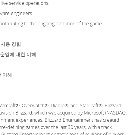
live service operations.
ware engineers.
ontributing to the ongoing evolution of the game.
 사용 경험
 운영에 대한 이해
한 이해
Warcraft®, Overwatch®, Diablo®, and StarCraft®, Blizzard
tivision Blizzard, which was
acquired
by Microsoft (NASDAQ:
ainment experiences. Blizzard Entertainment has created
nre-defining games over the last 30 years, with
a track
Blizzard Entertainment engages tens of millions of players