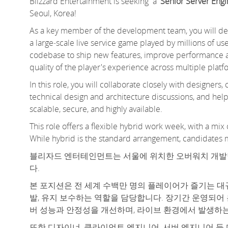
Blizzard Entertainment is seeking
a
Senior
Server Engi
Seoul, Korea!
As a key member of the development team, you will des
a
large
‑
scale
live service game played by millions of u
codebase to ship new features, improve performance and 
quality of the player's experience across multiple plat
In this role, you will collaborate closely with designers
technical design and architecture discussions, and hel
scalable, secure, and
highly available
.
This role offers a flexible hybrid work week, with a mi
While hybrid is the standard arrangement, candidates 
블리자드 엔터테인먼트는 서울에 위치한 오버워치 개
다.
본 포지션은 전 세계 수백만 명의 플레이어가 즐기는 대
발, 유지 보수하는 역할을 담당합니다. 장기간 운영되어
버 성능과 안정성을 개선하며, 라이브 환경에서 발생하
또한 디자이너, 클라이언트 엔지니어, 서버 엔지니어 등 