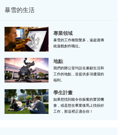
暴雪的生活
專業領域
專業領域
暴雪的工作種類繁多，遠超過傳
統遊戲創作職位。
地點
地點
我們的辦公室均設在兼顧生活和
工作的地點，並提供多項優渥的
福利。
學生計畫
學生計畫
如果想找到能令你振奮的實習機
會，或是想在畢業後馬上找份好
工作，那這裡正適合你！