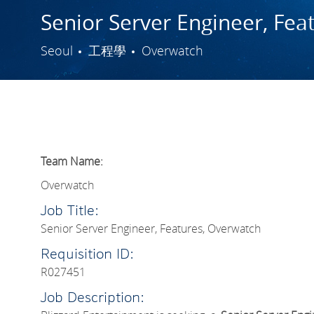
Senior Server Engineer, Fea
城市
類別
Seoul
工程學
Overwatch
Team Name:
Overwatch
Job Title:
Senior Server Engineer, Features, Overwatch
Requisition ID:
R027451
Job Description: