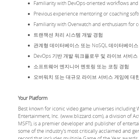
Familiarity with
DevOps
‑
oriented
workflows and 
Previous
experience mentoring or coaching soft
Familiarity with Overwatch and enthusiasm for c
트랜잭션 처리 시스템 개발 경험
관계형 데이터베이스 또는 NoSQL 데이터베이스
DevOps 기반 개발 워크플로우 및 라이브 서비스
소프트웨어 엔지니어 멘토링 또는 코칭 경험
오버워치 또는 대규모 라이브 서비스 게임에 대
Your Platform
Best known for iconic video game universes including 
Entertainment, Inc. (www.blizzard.com), a division of Ac
MSFT), is a premier developer and publisher of entert
some of the industry’s most critically acclaimed and ge
record
that includes multiple Game of the Year awards. 