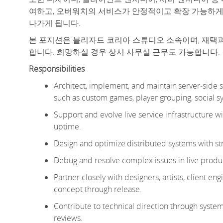
여하고, 오버워치의 서비스가 안정적이고 확장 가능하게
나가게 됩니다.
본 포지션은 블리자드 코리아 스튜디오 소속이며, 재택
합니다. 희망하실 경우 상시 사무실 근무도 가능합니다.
Responsibilities
Architect, implement, and
maintain
server
‑
side
such as custom games, player grouping, social sys
Support and evolve live service infrastructure wit
uptime.
Design and
optimize
distributed systems with st
Debug and resolve complex issues in live prod
Partner closely with designers, artists, client e
concept through release.
Contribute to technical direction through syste
reviews.