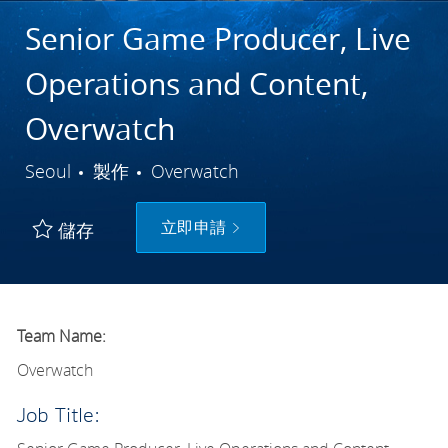
Senior Game Producer, Live
Operations and Content,
Overwatch
城市
類別
Seoul
製作
Overwatch
立即申請
儲存
Team Name:
Overwatch
Job Title: