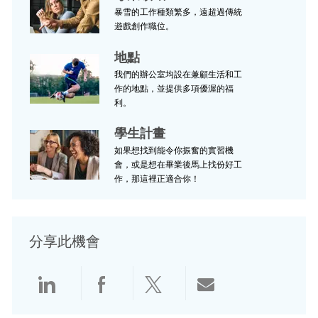
暴雪的工作種類繁多，遠超過傳統
遊戲創作職位。
地點
我們的辦公室均設在兼顧生活和工
作的地點，並提供多項優渥的福
利。
學生計畫
如果想找到能令你振奮的實習機
會，或是想在畢業後馬上找份好工
作，那這裡正適合你！
分享此機會
透過 Linkedin 分享
透過 Facebook 分享
透過 Twitter 分享
透過電子郵件