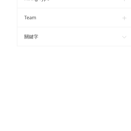
工作
財務/會計
(
1
)
敘事設計/遊戲寫作
(
0
)
Team
關鍵字