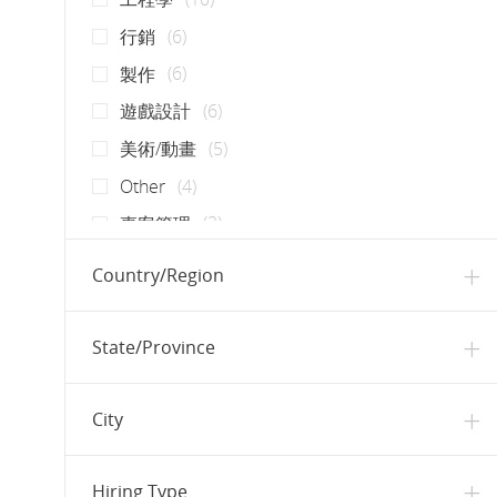
工作
行銷
(
6
)
工作
製作
(
6
)
工作
遊戲設計
(
6
)
工作
美術/動畫
(
5
)
工作
Other
(
4
)
工作
專案管理
(
3
)
工作
分析/研究
(
2
)
Country/Region
工作
品質保證
(
2
)
工作
UI / UX
(
1
)
State/Province
工作
公共關係
(
1
)
工作
本地化
(
1
)
City
工作
法律
(
1
)
工作
營運
(
1
)
Hiring Type