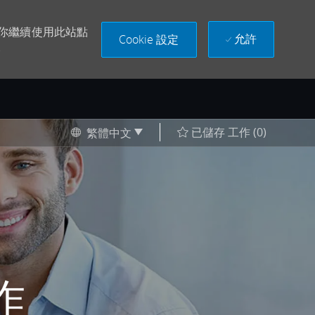
果你繼續使用此站點
允許
Cookie 設定
。
Language selected
Chinese
已儲存 工作
(0)
繁體中文
作