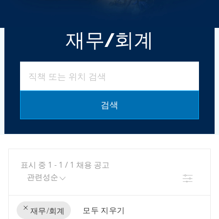
재무/회계
직책 또는 위치 검색
검색
표시 중
1
-
1
/
1
채용 공고
필터
모두 지우기
재무/회계