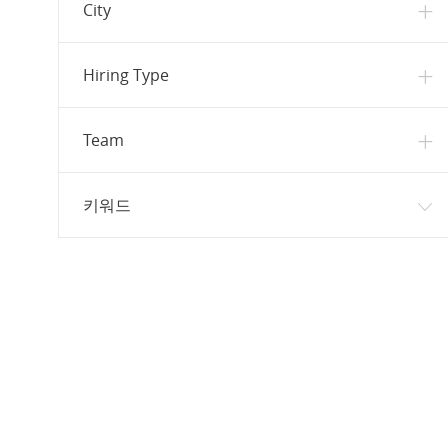
법률
(
1
)
City
채용 공고
작업
(
1
)
채용 공고
재무/회계
(
1
)
Hiring Type
채용 공고
홍보
(
1
)
글로벌 인사이트
(
0
)
Team
키워드