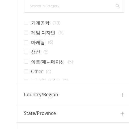
Search in Category
채용 공고
기계공학
(
10
)
채용 공고
게임 디자인
(
6
)
채용 공고
마케팅
(
6
)
채용 공고
생산
(
6
)
채용 공고
아트/애니메이션
(
5
)
채용 공고
Other
(
4
)
채용 공고
프로젝트 관리
(
3
)
채용 공고
분석 / 연구
(
2
)
Country/Region
채용 공고
품질 보증
(
2
)
채용 공고
UI / UX
(
1
)
State/Province
채용 공고
로컬라이제이션
(
1
)
채용 공고