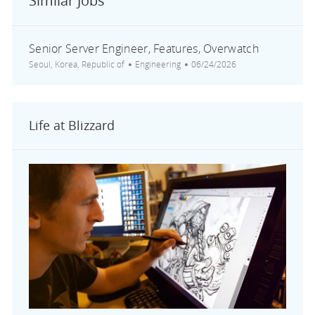
Similar Jobs
Senior Server Engineer, Features, Overwatch
Location
Category
Posted Date
Seoul, Korea, Republic of
Engineering
06/24/2026
Life at Blizzard