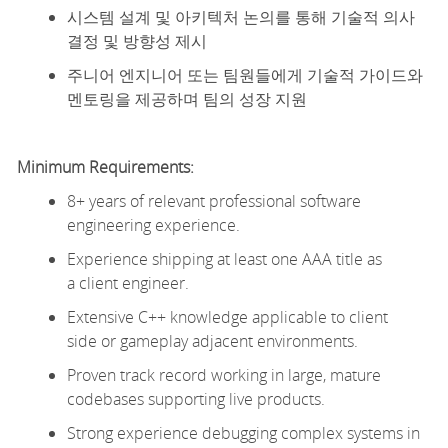
시스템 설계 및 아키텍처 논의를 통해 기술적 의사
결정 및 방향성 제시
주니어 엔지니어 또는 팀원들에게 기술적 가이드와
멘토링을 제공하며 팀의 성장 지원
Minimum
Requirements:
8+ years of relevant professional software
engineering experience.
Experience shipping at least one AAA title as
a
client
engineer.
Extensive C++
knowledge applicable to
client
side
or
gameplay
adjacent
environment
s
.
Proven
track record
working in large, mature
codebases supporting live products.
Strong experience debugging complex systems in