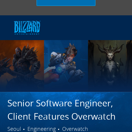
Skip to main content
-
Senior Software Engineer,
Client Features Overwatch
City
Category
Seoul
Engineering
Overwatch