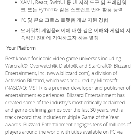
XAML, React, SwiftUI 등 UI 저작 도구 및 프레임워
크, 또는 Python과 같은 스크립트 언어 활용 능력
PC 및 콘솔 크로스 플랫폼 개발 지원 경험
오버워치 게임플레이에 대한 깊은 이해와 게임의 지
속적인 진화에 기여하고자 하는 열정
Your Platform
Best known for iconic video game universes including
Warcraft®, Overwatch®, Diablo®, and StarCraft®, Blizzard
Entertainment, Inc. (www.blizzard.com), a division of
Activision Blizzard, which was
acquired
by Microsoft
(NASDAQ: MSFT), is a premier developer and publisher of
entertainment experiences. Blizzard Entertainment has
created some of the industry’s most critically acclaimed
and genre-defining games over the last 30 years, with
a
track record
that includes multiple Game of the Year
awards. Blizzard Entertainment engages tens of millions of
players around the world with titles available on PC via