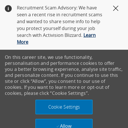
Recruitment Scam Advisory: We have
Clos
seen a recent rise in recruitment scams
and wanted to share some info to help
you protect yourself during your job
search with Activision Blizzard.
Learn
More
On this career site, we use functionality,
personalisation and performance cookies to offer
you a better browsing experience, analyse site traffic,
and personalize content. If you continue to use this
site or click “Allow”, you consent to our use of
cookies. If you want to learn more or opt-out of
cookies, please click “Cookie Settings”.
Cookie Settings
Allow