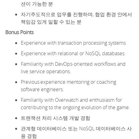
션이 가능한 분
자기주도적으로 업무를 진행하며, 협업 환경 안에서
책임감 있게 일할 수 있는 분
Bonus Points
Experience with transaction processing systems.
Experience with relational or NoSQL databases.
Familiarity with
DevOps
‑
oriented
workflows and
live service operations.
Previous
experience mentoring or coaching
software engineers.
Familiarity with Overwatch and enthusiasm for
contributing to the ongoing evolution of the game.
트랜잭션 처리 시스템 개발 경험
관계형 데이터베이스 또는 NoSQL 데이터베이스 사
용 경험