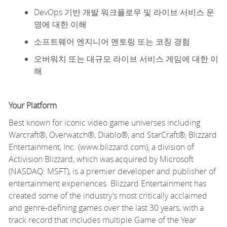
DevOps 기반 개발 워크플로우 및 라이브 서비스 운
영에 대한 이해
소프트웨어 엔지니어 멘토링 또는 코칭 경험
오버워치 또는 대규모 라이브 서비스 게임에 대한 이
해
Your Platform
Best known for iconic video game universes including
Warcraft®, Overwatch®, Diablo®, and StarCraft®, Blizzard
Entertainment, Inc. (www.blizzard.com), a division of
Activision Blizzard, which was
acquired
by Microsoft
(NASDAQ: MSFT), is a premier developer and publisher of
entertainment experiences. Blizzard Entertainment has
created some of the industry’s most critically acclaimed
and genre-defining games over the last 30 years, with
a
track record
that includes multiple Game of the Year