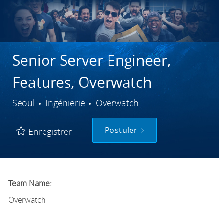
Senior Server Engineer,
Features, Overwatch
Ville
Catégorie
Seoul
Ingénierie
Overwatch
Postuler
Enregistrer
Team Name:
Overwatch