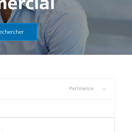
ercial
echercher
Trier par