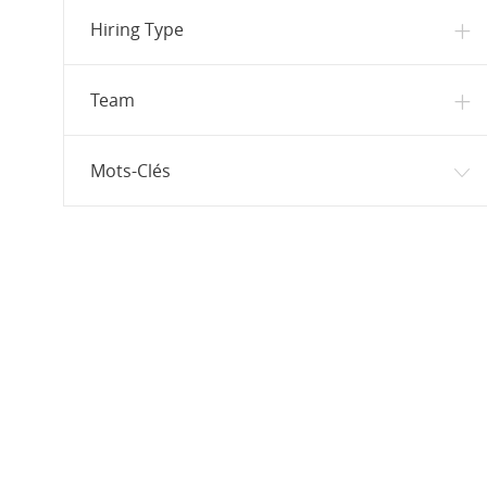
Poste
Relations publiques
(
1
)
Hiring Type
Poste
UI / UX
(
1
)
Développement commercial
(
0
)
Team
Mots-Clés