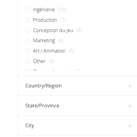
Postes
Ingénierie
(
10
)
Postes
Production
(
7
)
Postes
Conception du jeu
(
6
)
Postes
Marketing
(
6
)
Postes
Art / Animation
(
5
)
Postes
Other
(
4
)
Postes
Gestion de projet
(
3
)
Postes
Analyse / Recherche
(
2
)
Country/Region
Poste
Assurance qualité
(
1
)
Poste
Finances / Comptabilité
(
1
)
State/Province
Poste
Juridique
(
1
)
Poste
Localisation
(
1
)
City
Poste
Opérations
(
1
)