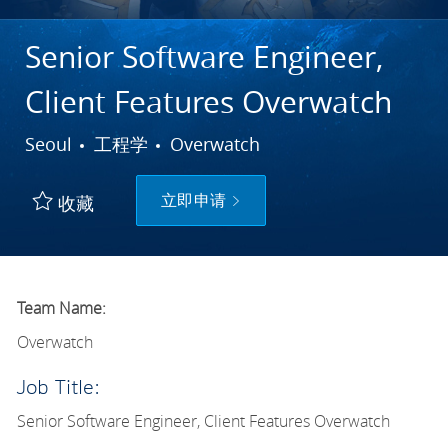
Senior Software Engineer,
Client Features Overwatch
城市
类别
Seoul
工程学
Overwatch
立即申请
收藏
Team Name:
Overwatch
Job Title:
Senior Software Engineer, Client Features Overwatch