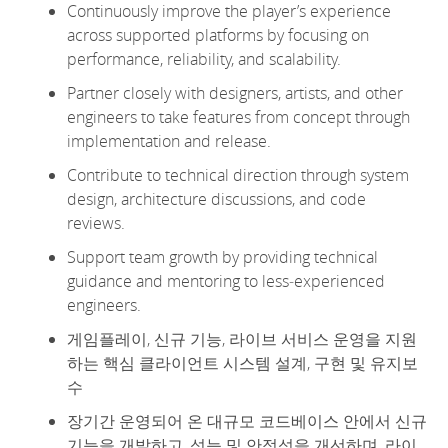
Continuously improve the
player’s
experience
across supported platforms by focusing on
performance, reliability, and scalability.
Partner closely with designers, artists, and other
engineers to take features from concept through
implementation and release.
Contribute to technical direction through system
design, architecture discussions, and code
reviews.
Support team growth by
providing
technical
guidance and mentoring to less
‑
experienced
engineers.
게임플레이, 신규 기능, 라이브 서비스 운영을 지원
하는 핵심 클라이언트 시스템 설계, 구현 및 유지보
수
장기간 운영되어 온 대규모 코드베이스 안에서 신규
기능을 개발하고, 성능 및 안정성을 개선하며, 라이