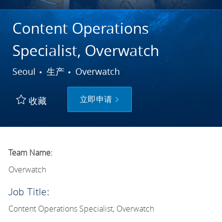
Content Operations
Specialist, Overwatch
城市
类别
Seoul
生产
Overwatch
立即申请
收藏
Team Name:
Overwatch
Job Title:
Content Operations Specialist, Overwatch