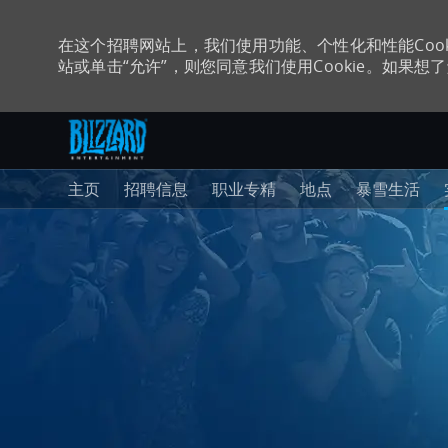
在这个招聘网站上，我们使用功能、个性化和性能Coo
站或单击“允许”，则您同意我们使用Cookie。如果想了解
跳至主内容
-
主页
招聘信息
职业专精
地点
暴雪生活