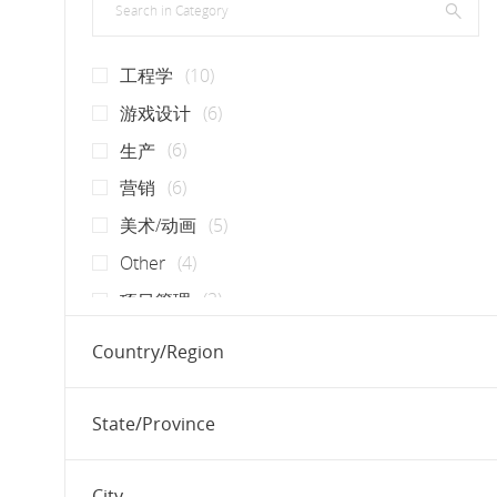
职位
工程学
(
10
)
职位
游戏设计
(
6
)
职位
生产
(
6
)
职位
营销
(
6
)
职位
美术/动画
(
5
)
职位
Other
(
4
)
职位
项目管理
(
3
)
职位
分析/研究
(
2
)
Country/Region
职位
质量保证
(
2
)
职位
UI / UX
(
1
)
State/Province
职位
公共关系
(
1
)
职位
操作
(
1
)
City