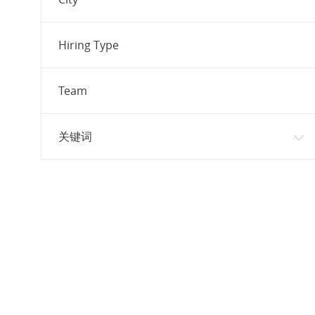
职位
本地化
(
1
)
职位
法律
(
1
)
Hiring Type
职位
财务/会计
(
1
)
企业沟通
(
0
)
Team
关键词