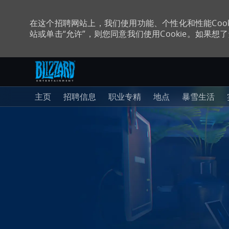
在这个招聘网站上，我们使用功能、个性化和性能Coo
站或单击“允许”，则您同意我们使用Cookie。如果想了解
跳至主内容
-
主页
招聘信息
职业专精
地点
暴雪生活