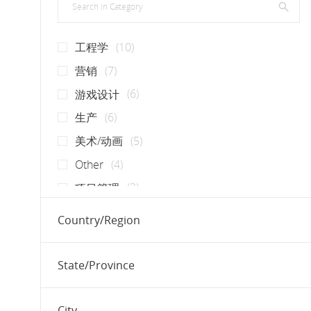
职位
工程学
(
10
)
职位
营销
(
7
)
职位
游戏设计
(
6
)
职位
生产
(
6
)
职位
美术/动画
(
5
)
职位
Other
(
4
)
职位
项目管理
(
3
)
职位
分析/研究
(
2
)
Country/Region
职位
财务/会计
(
2
)
职位
质量保证
(
2
)
State/Province
职位
UI / UX
(
1
)
职位
公共关系
(
1
)
City