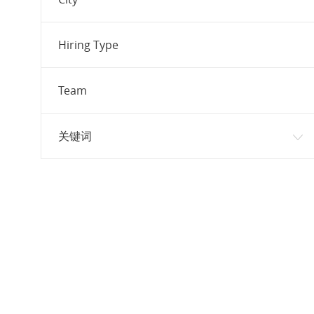
职位
操作
(
1
)
职位
本地化
(
1
)
Hiring Type
职位
法律
(
1
)
产品管理
(
0
)
Team
关键词